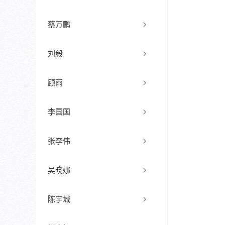
蔡万鹏
刘毅
顾雨
李国国
张李伟
吴晓娜
陈宇城