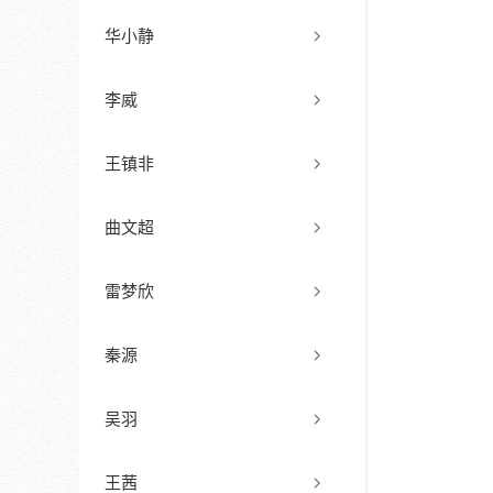
华小静
李威
王镇非
曲文超
雷梦欣
秦源
吴羽
王茜