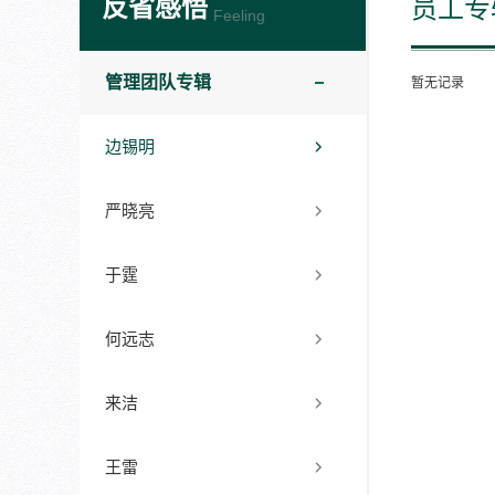
反省感悟
员工专
Feeling
管理团队专辑
暂无记录
边锡明
严晓亮
于霆
何远志
来洁
王雷